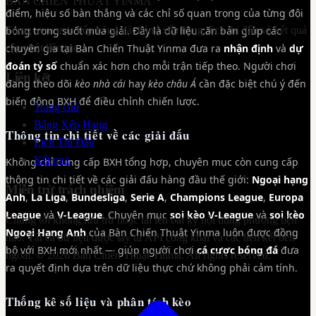
BÀN CHIẾN THUẬT
YINMA
điểm, hiệu số bàn thắng và các chỉ số quan trọng của từng đội
bóng trong suốt mùa giải. Đây là dữ liệu căn bản giúp các
Trang xem trực tiếp bóng đá, bảng xếp hạng, lịch thi đấu và kết quả
chuyên gia tại Bàn Chiến Thuật Yinma đưa ra
cập nhật liên tục.
nhận định
và
dự
đoán tỷ số
chuẩn xác hơn cho mỗi trận tiếp theo. Người chơi
Liên kết
đang theo dõi
kèo nhà cái
hay
kèo châu Á
cần đặc biệt chú ý đến
biến động BXH để điều chỉnh chiến lược.
Trang chủ
Bảng Xếp Hạng
Thông tin chi tiết về các giải đấu
Lịch Thi Đấu
Kết quả
Không chỉ cung cấp BXH tổng hợp, chuyên mục còn cung cấp
thông tin chi tiết về các giải đấu hàng đầu thế giới:
Ngoại hạng
Miễn trừ trách nhiệm
Anh
,
La Liga
,
Bundesliga
,
Serie A
,
Champions League
,
Europa
League
và
V-League
. Chuyên mục
soi kèo V-League
và
soi kèo
Chúng tôi không lưu trữ hoặc tải lên bất kỳ nội dung phương tiện
Ngoại Hạng Anh
của Bàn Chiến Thuật Yinma luôn được đồng
nào. Tất cả dữ liệu được lấy từ API công khai và các liên kết bên
bộ với BXH mới nhất — giúp người chơi
cá cược bóng đá
đưa
ngoài. ©
2026
Bàn Chiến Thuật Yinma
. All rights reserved.
ra quyết định dựa trên dữ liệu thực chứ không phải cảm tính.
Thống kê số liệu và phân tích kèo