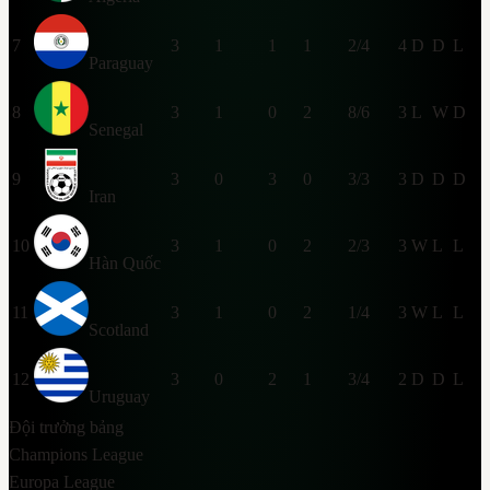
7
3
1
1
1
2/4
4
D
D
L
Paraguay
8
3
1
0
2
8/6
3
L
W
D
Senegal
9
3
0
3
0
3/3
3
D
D
D
Iran
10
3
1
0
2
2/3
3
W
L
L
Hàn Quốc
11
3
1
0
2
1/4
3
W
L
L
Scotland
12
3
0
2
1
3/4
2
D
D
L
Uruguay
Đội trưởng bảng
Champions League
Europa League