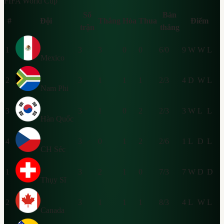
FIFA World Cup
Số
Bàn
#
Đội
Thắng
Hòa
Thua
Điểm
trận
thắng
1
3
3
0
0
6/0
9
W
W
L
Mexico
2
3
1
1
1
2/3
4
D
W
L
Nam Phi
3
3
1
0
2
2/3
3
W
L
L
Hàn Quốc
4
3
0
1
2
2/6
1
L
D
L
CH Séc
1
3
2
1
0
7/3
7
W
D
D
Thụy Sĩ
2
3
1
1
1
8/3
4
L
W
L
Canada