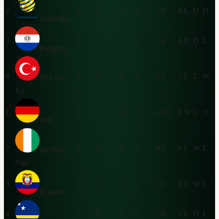
2
3
1
1
1
2/2
4
L
D
D
Australia
3
3
1
1
1
2/4
4
D
D
L
Paraguay
4
3
1
0
2
3/5
3
L
L
W
Thổ Nhĩ
Kỳ
1
3
2
0
1
10/4
6
W
L
D
Đức
2
3
2
0
1
4/2
6
L
W
L
Bờ Biển
Ngà
3
3
1
1
1
2/2
4
D
W
L
Ecuador
4
3
0
1
2
1/9
1
L
D
L