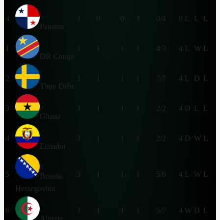
4
3
0
0
3
0/4
0
L
L
L
Panama
1
3
1
1
1
4/3
4
L
W
L
DR Congo
2
3
1
1
1
7/7
4
L
D
L
Thụy Điển
3
3
1
1
1
2/2
4
D
L
L
Ghana
4
3
1
1
1
2/2
4
D
W
L
Ecuador
5
3
1
1
1
5/6
4
L
W
L
Bosnia-
Herzegovina
6
3
1
1
1
5/7
4
W
D
L
Algeria