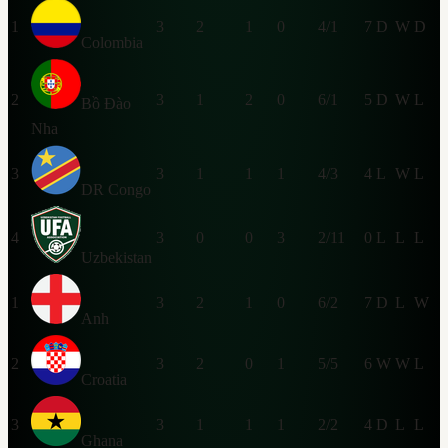
1
3
2
1
0
4/1
7
D
W
D
Colombia
2
3
1
2
0
6/1
5
D
W
L
Bồ Đào
Nha
3
3
1
1
1
4/3
4
L
W
L
DR Congo
4
3
0
0
3
2/11
0
L
L
L
Uzbekistan
1
3
2
1
0
6/2
7
D
L
W
Anh
2
3
2
0
1
5/5
6
W
W
L
Croatia
3
3
1
1
1
2/2
4
D
L
L
Ghana