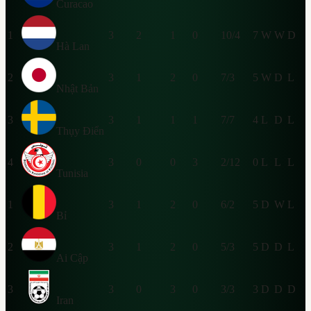
Curacao
1
3
2
1
0
10/4
7
W
W
D
Hà Lan
2
3
1
2
0
7/3
5
W
D
L
Nhật Bản
3
3
1
1
1
7/7
4
L
D
L
Thụy Điển
4
3
0
0
3
2/12
0
L
L
L
Tunisia
1
3
1
2
0
6/2
5
D
W
L
Bỉ
2
3
1
2
0
5/3
5
D
D
L
Ai Cập
3
3
0
3
0
3/3
3
D
D
D
Iran