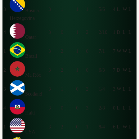
3
3
1
1
1
5/6
4
L
W
L
Bosnia-
Herzegovina
4
3
0
1
2
2/10
1
D
L
L
Qatar
1
3
2
1
0
7/1
7
W
W
L
Brazil
2
3
2
1
0
6/3
7
D
W
L
Ma Rốc
3
3
1
0
2
1/4
3
W
L
L
Scotland
4
3
0
0
3
2/8
0
L
L
L
Haiti
1
3
2
0
1
8/4
6
L
W
L
USA