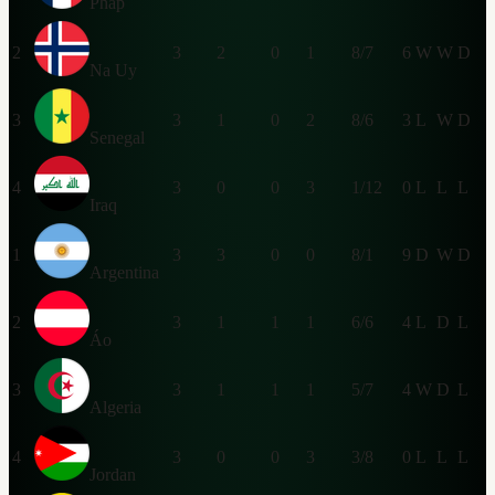
Pháp
2
3
2
0
1
8/7
6
W
W
D
Na Uy
3
3
1
0
2
8/6
3
L
W
D
Senegal
4
3
0
0
3
1/12
0
L
L
L
Iraq
1
3
3
0
0
8/1
9
D
W
D
Argentina
2
3
1
1
1
6/6
4
L
D
L
Áo
3
3
1
1
1
5/7
4
W
D
L
Algeria
4
3
0
0
3
3/8
0
L
L
L
Jordan