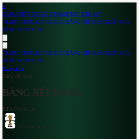
B
BÀN CHIẾN THUẬT
YINMA
TRUC TIEP 24/7
TRANG CHỦ
LỊCH THI ĐẤU
BẢNG XẾP HẠNG
KẾT QUẢ
BÓNG ĐÁ
TIN TỨC
TRANG CHỦ
LỊCH THI ĐẤU
BẢNG XẾP HẠNG
KẾT QUẢ
BÓNG ĐÁ
TIN TỨC
Đăng nhập
Bảng xếp hạng
BẢNG XẾP HẠNG
FIFA World Cup
FIFA World Cup