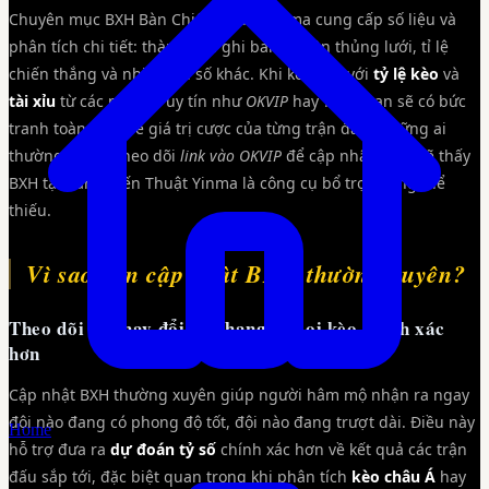
Chuyên mục BXH Bàn Chiến Thuật Yinma cung cấp số liệu và
phân tích chi tiết: thành tích ghi bàn, số lần thủng lưới, tỉ lệ
chiến thắng và nhiều chỉ số khác. Khi kết hợp với
tỷ lệ kèo
và
tài xỉu
từ các nhà cái uy tín như
OKVIP
hay
TF88
, bạn sẽ có bức
tranh toàn diện về giá trị cược của từng trận đấu. Những ai
thường xuyên theo dõi
link vào OKVIP
để cập nhật odds sẽ thấy
BXH tại Bàn Chiến Thuật Yinma là công cụ bổ trợ không thể
thiếu.
Vì sao cần cập nhật BXH thường xuyên?
Theo dõi sự thay đổi thứ hạng để soi kèo chính xác
hơn
Cập nhật BXH thường xuyên giúp người hâm mộ nhận ra ngay
đội nào đang có phong độ tốt, đội nào đang trượt dài. Điều này
Home
hỗ trợ đưa ra
dự đoán tỷ số
chính xác hơn về kết quả các trận
đấu sắp tới, đặc biệt quan trọng khi phân tích
kèo châu Á
hay