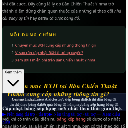
khi đặt cược. Đây cũng là lý do Bàn Chiến Thuật Yinma trở
thành điểm dừng chân quen thuộc của những ai theo dõi
nhà
cái 8day uy tín
hay
net88 cá cược bóng đá
.
NỘI DUNG CHÍNH
Chuyên mục BXH cung cấp những thông tin gì?
Vì sao cần cập nhật BXH thường xuyên?
Xem BXH miễn phí trên Bàn Chiến Thuật Yinma
Xem thêm
Chuyên mục BXH tại Bàn Chiến Thuật
Yinma cung cấp những thông tin gì?
Content Index
Latest Articles
trực tiếp bóng đá
lịch thi đấu bóng đá
tin thể thao bóng đá
kết quả bóng đá hôm nay
bảng xếp hạng bóng đá
Cập nhật bảng xếp hạng mới nhất theo thời gian thực
▶ Nền tảng tài trợ · tài trợ
▶ Nền tảng tài trợ · tài trợ — Xem điều
Mỗi khi có trận đấu diễn ra,
bảng xếp hạng
sẽ được cập nhật
kiện
ngay lập tức. Tại Bàn Chiến Thuật Yinma, bạn có thể theo dõi số