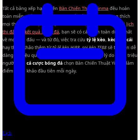
Tất cả bảng xếp hạng trên
Bàn Chiến Thuật Yinma
đều hoàn
toàn miễn phí. Giao diện được thiết kế khoa học, tương thích
mọi thiết bị từ điện thoại, tablet đến máy tính. Kết hợp với
lịch
thi đấu
và
kết quả bóng đá
, bạn sẽ có cái nhìn toàn diện nhất
về mọi giải đấu — và từ đó, việc tra cứu
tỷ lệ kèo
,
kèo nhà cái
hay tham khảo thêm từ
tỷ lệ kèo Hi88
,
soi kèo TF88
sẽ trở nên dễ
dàng và hiệu quả hơn bao giờ hết. Đây chính là lý do hàng triệu
người chơi
cá cược bóng đá
chọn Bàn Chiến Thuật Yinma làm
điểm tham khảo đầu tiên mỗi ngày.
Lịch