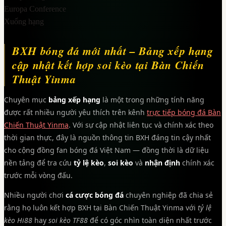
Europa Conference
Xuống hạng
BXH bóng đá mới nhất – Bảng xếp hạng
cập nhật kết hợp soi kèo tại Bàn Chiến
Thuật Yinma
Chuyên mục
bảng xếp hạng
là một trong những tính năng
được rất nhiều người yêu thích trên kênh
trực tiếp bóng đá Bàn
Chiến Thuật Yinma
. Với sự cập nhật liên tục và chính xác theo
thời gian thực, đây là nguồn thông tin BXH đáng tin cậy nhất
cho cộng đồng fan bóng đá Việt Nam — đồng thời là dữ liệu
nền tảng để tra cứu
tỷ lệ kèo
,
soi kèo
và
nhận định
chính xác
trước mỗi vòng đấu.
Nhiều người chơi
cá cược bóng đá
chuyên nghiệp đã chia sẻ
rằng họ luôn kết hợp BXH tại Bàn Chiến Thuật Yinma với
tỷ lệ
kèo Hi88
hay
soi kèo TF88
để có góc nhìn toàn diện nhất trước