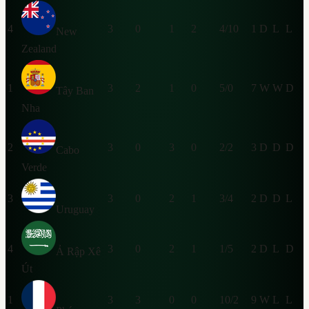
4
3
0
1
2
4/10
1
D
L
L
New
Zealand
1
3
2
1
0
5/0
7
W
W
D
Tây Ban
Nha
2
3
0
3
0
2/2
3
D
D
D
Cabo
Verde
3
3
0
2
1
3/4
2
D
D
L
Uruguay
4
3
0
2
1
1/5
2
D
L
D
Ả Rập Xê
Út
1
3
3
0
0
10/2
9
W
L
L