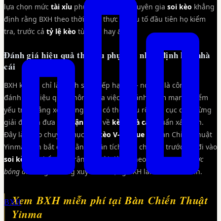
lựa chọn mức
tài xỉu
phù hợp. Nhiều chuyên gia
soi kèo
khẳng
định rằng BXH theo thời gian thực là yếu tố đầu tiên họ kiểm
tra, trước cả
tỷ lệ kèo
từ
Hi88
hay
8day
.
Đánh giá hiệu quả thi đấu phục vụ nhận định kèo nhà
cái
BXH không chỉ là danh sách xếp hạng — nó còn là công cụ
đánh giá hiệu quả. Thông qua việc so sánh điểm mạnh, điểm
yếu trên bảng xếp hạng, bạn có thể hiểu rõ hơn cục diện từng
giải đấu và đưa ra
nhận định
về
kèo nhà cái
chuẩn xác hơn.
Đây là lý do chuyên mục
soi kèo V-League
tại Bàn Chiến Thuật
Yinma luôn bắt đầu bằng phân tích BXH chi tiết, trước khi đi vào
soi kèo
cụ thể từng trận. Người dùng theo dõi
net88 cá cược
bóng đá
cũng thường xuyên sử dụng BXH làm căn cứ chính.
Xem BXH miễn phí tại Bàn Chiến Thuật
BXH
Yinma