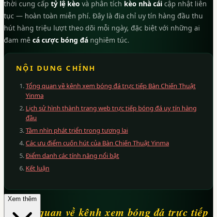
thời cung cấp
tỷ lệ kèo
và phân tích
kèo nhà cái
cập nhật liên
tục — hoàn toàn miễn phí. Đây là địa chỉ uy tín hàng đầu thu
hút hàng triệu lượt theo dõi mỗi ngày, đặc biệt với những ai
đam mê
cá cược bóng đá
nghiêm túc.
NỘI DUNG CHÍNH
Tổng quan về kênh xem bóng đá trực tiếp Bàn Chiến Thuật
Yinma
Lịch sử hình thành trang web trực tiếp bóng đá uy tín hàng
đầu
Tầm nhìn phát triển trong tương lai
Các ưu điểm cuốn hút của Bàn Chiến Thuật Yinma
Điểm danh các tính năng nổi bật
Kết luận
Xem thêm
Tổng quan về kênh xem bóng đá trực tiếp