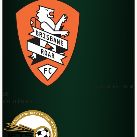
Brisbane Roar Youth
1
:
0
SẮP DIỄN RA