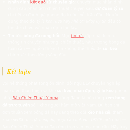
Nhận định
kết quả
từ chuyên gia:
Chuyên mục nhận định
cung cấp phân tích chiến thuật chuyên sâu,
dự đoán tỷ số
chi tiết và đánh giá phong độ trước mỗi trận đấu. Người
dùng theo dõi
tỷ lệ kèo Hi88
hay
nhà cái 8day uy tín
đều có
thể đối chiếu với nhận định tại đây.
Tin tức bóng đá nóng hổi:
Mục
tin tức
cập nhật liên tục
thông tin chuyển nhượng, chiến thuật, hậu trường bóng đá
toàn cầu — nguồn thông tin không thể thiếu để
soi kèo
chính xác theo từng vòng đấu.
Kết luận
Với hệ thống phát sóng ổn định, đội ngũ BLV chuyên nghiệp,
giao diện thân thiện và kho
soi kèo
,
nhận định
,
tỷ lệ kèo
phong
phú,
Bàn Chiến Thuật Yinma
xứng đáng là nền tảng
xem bóng
đá trực tuyến
số 1 cho người hâm mộ Việt Nam. Dù bạn chỉ
đơn thuần xem bóng đá hay đang theo dõi
kèo nhà cái
, tham
khảo
net88 cá cược bóng đá
, hoặc cần
link vào OKVIP
mới nhất —
Bàn Chiến Thuật Yinma đáp ứng trọn vẹn mọi nhu cầu. Hãy truy