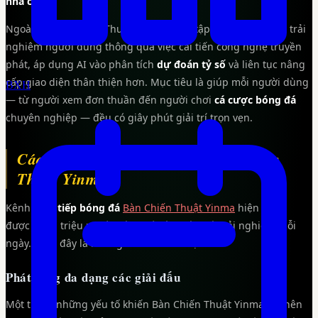
nhà cái
.
Ngoài ra, Bàn Chiến Thuật Yinma cũng tập trung nâng cao trải
nghiệm người dùng thông qua việc cải tiến công nghệ truyền
phát, áp dụng AI vào phân tích
dự đoán tỷ số
và liên tục nâng
cấp giao diện thân thiện hơn. Mục tiêu là giúp mỗi người dùng
BXH
— từ người xem đơn thuần đến người chơi
cá cược bóng đá
chuyên nghiệp — đều có giây phút giải trí trọn vẹn.
Các ưu điểm cuốn hút của Bàn Chiến
Thuật Yinma
Kênh
trực tiếp bóng đá
Bàn Chiến Thuật Yinma
hiện đang
được hàng triệu người hâm mộ yêu thích và trải nghiệm mỗi
ngày. Dưới đây là những ưu điểm nổi bật:
Phát sóng đa dạng các giải đấu
Một trong những yếu tố khiến Bàn Chiến Thuật Yinma trở nên