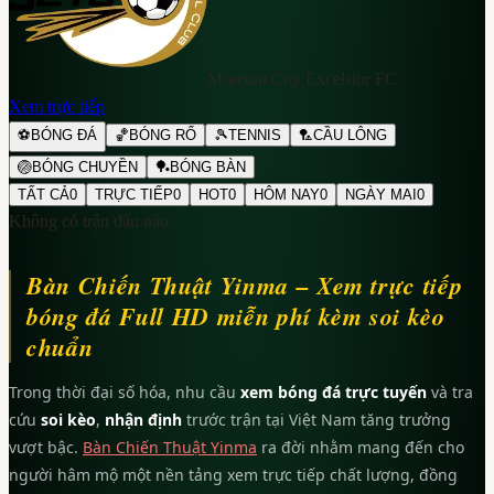
Moreton City Excelsior FC
Xem trực tiếp
⚽
BÓNG ĐÁ
🏀
BÓNG RỔ
🎾
TENNIS
🏸
CẦU LÔNG
🏐
BÓNG CHUYỀN
🏓
BÓNG BÀN
TẤT CẢ
0
TRỰC TIẾP
0
HOT
0
HÔM NAY
0
NGÀY MAI
0
Không có trận đấu nào.
Bàn Chiến Thuật Yinma – Xem trực tiếp
bóng đá Full HD miễn phí kèm soi kèo
chuẩn
Trong thời đại số hóa, nhu cầu
xem bóng đá trực tuyến
và tra
cứu
soi kèo
,
nhận định
trước trận tại Việt Nam tăng trưởng
vượt bậc.
Bàn Chiến Thuật Yinma
ra đời nhằm mang đến cho
người hâm mộ một nền tảng xem trực tiếp chất lượng, đồng