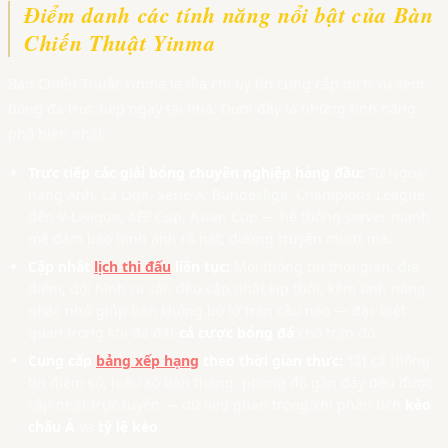
Điểm danh các tính năng nổi bật của Bàn
Chiến Thuật Yinma
Bàn Chiến Thuật Yinma là địa chỉ uy tín cung cấp dịch vụ xem
bóng đá trực tiếp ngay tại nhà. Dưới đây là những tính năng
phổ biến nhất:
Trực tiếp các giải bóng chuyên nghiệp hàng đầu:
Từ Ngoại
hạng Anh, La Liga, Serie A, Bundesliga, Champions League
đến V-League, AFF Cup, Asian Cup — hệ thống server mạnh
mẽ đảm bảo hình ảnh rõ nét, đường truyền mượt mà.
Cập nhật
lịch thi đấu
liên tục:
Mọi thông tin thời gian, địa
điểm, đội hình ra sân đều cập nhật kịp thời, kèm tính năng
nhắc nhở giúp bạn không bỏ lỡ trận cầu nào — đặc biệt
quan trọng khi đã đặt
cá cược bóng đá
cho trận đó.
Cung cấp
bảng xếp hạng
theo thời gian thực:
Tất cả thông
tin điểm số, hiệu số bàn thắng, phong độ gần đây đều được
cập nhật trực tuyến — dữ liệu quan trọng khi phân tích
kèo
châu Á
và
tỷ lệ kèo
.