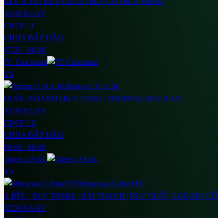
BLV A TÚ | BLV Củ Cải | BLV CÒ | BLV MESSI
XEM NGAY
CNCF LC
CHƯA BẮT ĐẦU
07:25
-
08-08
FC Cincinnati
VS
Pumas U.N.A.M.
QUỐC KHÁNH | BLV ENZO | THOMAS | BLV KAN
XEM NGAY
CNCF LC
CHƯA BẮT ĐẦU
08:00
-
08-08
Tigres UANL
VS
Minnesota United FC
A BỆU | BLV TOMIA | HẢI THANH | BLV CUỘI | LOGAN | 
XEM NGAY