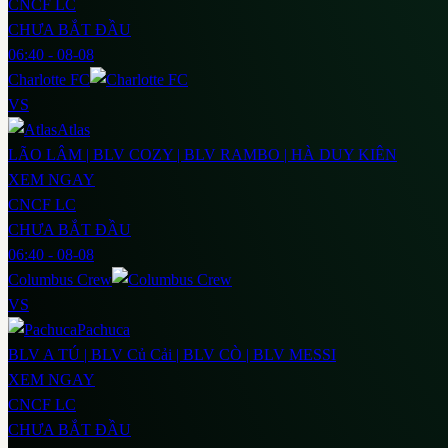
CNCF LC
CHƯA BẮT ĐẦU
06:40
-
08-08
Charlotte FC
VS
Atlas
LÃO LÂM | BLV COZY | BLV RAMBO | HÀ DUY KIÊN
XEM NGAY
CNCF LC
CHƯA BẮT ĐẦU
06:40
-
08-08
Columbus Crew
VS
Pachuca
BLV A TÚ | BLV Củ Cải | BLV CÒ | BLV MESSI
XEM NGAY
CNCF LC
CHƯA BẮT ĐẦU