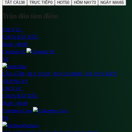
TẤT CẢ
138
TRỰC TIẾP
0
HOT
50
HÔM NAY
73
NGÀY MAI
65
Trận đấu tâm điểm
CNCF LC
CHƯA BẮT ĐẦU
06:40
-
08-08
Charlotte FC
VS
Atlas
LÃO LÂM | BLV COZY | BLV RAMBO | HÀ DUY KIÊN
XEM NGAY
CNCF LC
CHƯA BẮT ĐẦU
06:40
-
08-08
Columbus Crew
VS
Pachuca