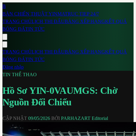
B
BÀN CHIẾN THUẬT
YINMA
TRUC TIEP 24/7
TRANG CHỦ
LỊCH THI ĐẤU
BẢNG XẾP HẠNG
KẾT QUẢ
BÓNG ĐÁ
TIN TỨC
TRANG CHỦ
LỊCH THI ĐẤU
BẢNG XẾP HẠNG
KẾT QUẢ
BÓNG ĐÁ
TIN TỨC
Đăng nhập
TIN THỂ THAO
Hồ Sơ YIN-0VAUMGS: Chờ
Nguồn Đối Chiếu
CẬP NHẬT
09/05/2026
BỞI
PARHAZART Editorial