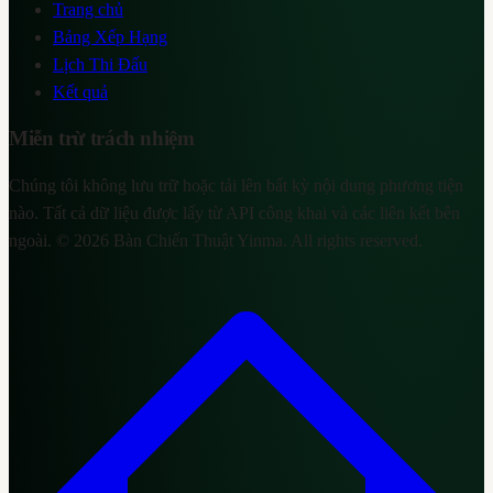
Trang chủ
Bảng Xếp Hạng
Lịch Thi Đấu
Kết quả
Miễn trừ trách nhiệm
Chúng tôi không lưu trữ hoặc tải lên bất kỳ nội dung phương tiện
nào. Tất cả dữ liệu được lấy từ API công khai và các liên kết bên
ngoài. ©
2026
Bàn Chiến Thuật Yinma
. All rights reserved.