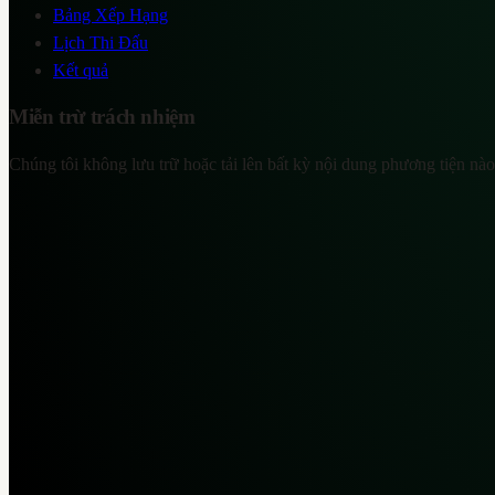
Bảng Xếp Hạng
Lịch Thi Đấu
Kết quả
Miễn trừ trách nhiệm
Chúng tôi không lưu trữ hoặc tải lên bất kỳ nội dung phương tiện nào