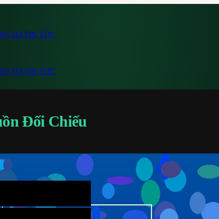
NG ĐÁ
TIN TỨC
NG ĐÁ
TIN TỨC
n Đối Chiếu