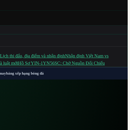
ịch thi đấu, địa điểm và nhận định
Nhận định Việt Nam vs
à luật mới
Hồ Sơ YIN-1YN56SC: Chờ Nguồn Đối Chiếu
 nay
bảng xếp hạng bóng đá