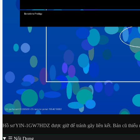
Hồ sơ YIN-1GW7HDZ được giữ để tránh gãy liên kết. Bản cũ thiếu ng
☰
Nội Dung