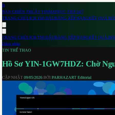
B
BÀN CHIẾN THUẬT
YINMA
TRUC TIEP 24/7
TRANG CHỦ
LỊCH THI ĐẤU
BẢNG XẾP HẠNG
KẾT QUẢ BÓ
TRANG CHỦ
LỊCH THI ĐẤU
BẢNG XẾP HẠNG
KẾT QUẢ BÓ
Đăng nhập
TIN THỂ THAO
Hồ Sơ YIN-1GW7HDZ: Chờ Nguồ
CẬP NHẬT
09/05/2026
BỞI
PARHAZART Editorial