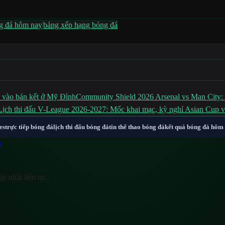
ng đá hôm nay
bảng xếp hạng bóng đá
vào bán kết ở Mỹ Đình
Community Shield 2026 Arsenal vs Man City: L
Lịch thi đấu V-League 2026-2027: Mốc khai mạc, kỳ nghỉ Asian Cup v
es
trực tiếp bóng đá
lịch thi đấu bóng đá
tin thể thao bóng đá
kết quả bóng đá hôm
n
p nhật liên tục.