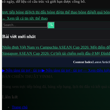
có ngày, dữ liệu có cấu trúc và giới hạn được công bố.
trực tiếp bóng đá
lịch thi đấu bóng đá
tin thể thao bóng đá
kết quả bó
← Xem tất cả tin tức thể thao
🔍
Bài viết mới nhất
Nhận định Việt Nam vs Campuchia ASEAN Cup 2026: Một điểm để 
Singapore ASEAN Cup 2026: Cơ hội tái chiếm ngôi đầu ở Mỹ Đình
Content Index
Latest Articl
▶ Nền tảng tài trợ · tài trợ
▶ Nền tảng tài trợ · tài trợ — Xem điều kiệ
BÀN CHIẾN THUẬT
YINMA
Trang xem trực tiếp bóng đá, bảng xếp hạng, lịch thi đấu và kết quả cậ
Liên kết
Trang chủ