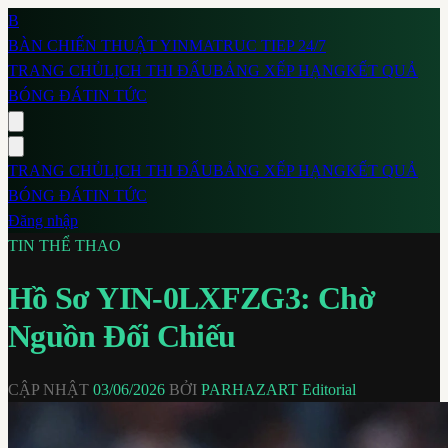
B
BÀN CHIẾN THUẬT
YINMA
TRUC TIEP 24/7
TRANG CHỦ
LỊCH THI ĐẤU
BẢNG XẾP HẠNG
KẾT QUẢ
BÓNG ĐÁ
TIN TỨC
TRANG CHỦ
LỊCH THI ĐẤU
BẢNG XẾP HẠNG
KẾT QUẢ
BÓNG ĐÁ
TIN TỨC
Đăng nhập
TIN THỂ THAO
Hồ Sơ YIN-0LXFZG3: Chờ
Nguồn Đối Chiếu
CẬP NHẬT
03/06/2026
BỞI
PARHAZART Editorial