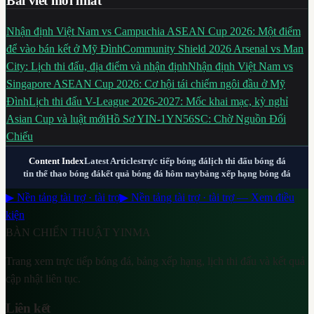
Bài viết mới nhất
Nhận định Việt Nam vs Campuchia ASEAN Cup 2026: Một điểm
để vào bán kết ở Mỹ Đình
Community Shield 2026 Arsenal vs Man
City: Lịch thi đấu, địa điểm và nhận định
Nhận định Việt Nam vs
Singapore ASEAN Cup 2026: Cơ hội tái chiếm ngôi đầu ở Mỹ
Đình
Lịch thi đấu V-League 2026-2027: Mốc khai mạc, kỳ nghỉ
Asian Cup và luật mới
Hồ Sơ YIN-1YN56SC: Chờ Nguồn Đối
Chiếu
Content Index
Latest Articles
trực tiếp bóng đá
lịch thi đấu bóng đá
tin thể thao bóng đá
kết quả bóng đá hôm nay
bảng xếp hạng bóng đá
▶ Nền tảng tài trợ · tài trợ
▶ Nền tảng tài trợ · tài trợ — Xem điều
kiện
BÀN CHIẾN THUẬT
YINMA
Trang xem trực tiếp bóng đá, bảng xếp hạng, lịch thi đấu và kết quả
cập nhật liên tục.
Liên kết