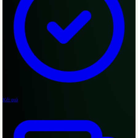
Kết quả