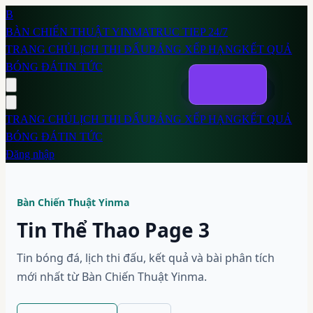
B
BÀN CHIẾN THUẬT
YINMA
TRUC TIEP 24/7
TRANG CHỦ
LỊCH THI ĐẤU
BẢNG XẾP HẠNG
KẾT QUẢ
BÓNG ĐÁ
TIN TỨC
TRANG CHỦ
LỊCH THI ĐẤU
BẢNG XẾP HẠNG
KẾT QUẢ
BÓNG ĐÁ
TIN TỨC
Đăng nhập
Bàn Chiến Thuật Yinma
Tin Thể Thao Page 3
Tin bóng đá, lịch thi đấu, kết quả và bài phân tích
mới nhất từ Bàn Chiến Thuật Yinma.